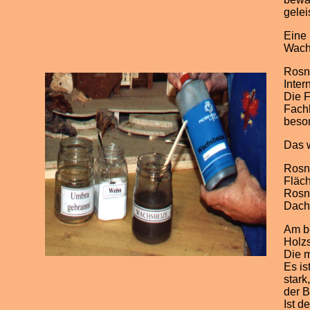
gelei
Eine 
Wach
Rosne
Inter
Die F
Fachh
beson
Das 
Rosne
Fläc
Rosne
Dach
Am be
Holzs
Die m
Es is
stark
der B
Ist d