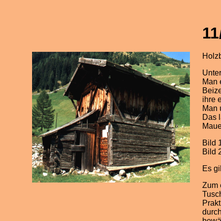
11
Holz
Unter
Man e
Beize
ihre
Man 
Das 
Maue
Bild 
Bild 
Es gi
Zum e
Tusch
Prakt
durc
bewäh