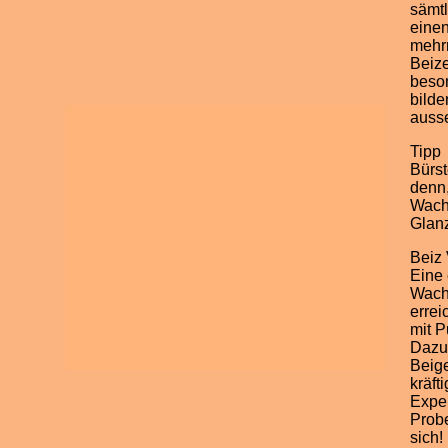
sämtl
einen
mehrm
Beiz
beson
bilde
auss
Tipp
Bürst
denn,
Wach
Glan
Beiz 
Eine 
Wachs
errei
mit P
Dazu
Beige
kräft
Expe
Probe
sich!